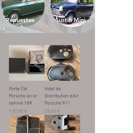
Repuestos
Austin Mini
Porschemania
para coches
clásicos
Peugeot
Porte Clé
Volet de
Porsche en or
Distribution d'Air
laminé 18K
Porsche 911
Prix
Prix
130,00 €
25,00 €