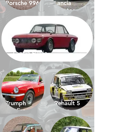
Porsche 996
Lancia
Montecarlo
Lancia Fulvia
Trumph
Renault 5
Spitfire
Turbo