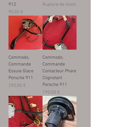
912
Rupture de stock
Prix
90,00 €
Commodo,
Commodo,
Commande
Commande
Essuie Glace
Contacteur Phare
Porsche 911
Clignotant
Porsche 911
Prix
290,00 €
Prix
190,00 €