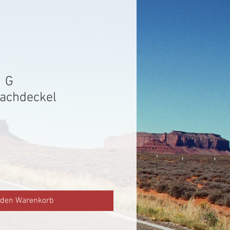
1 G
achdeckel
 den Warenkorb