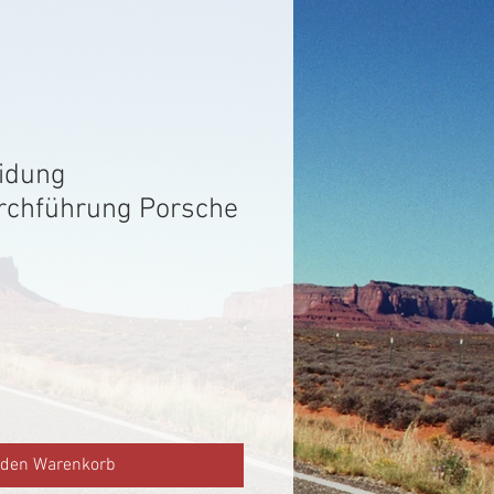
idung
rchführung Porsche
 den Warenkorb