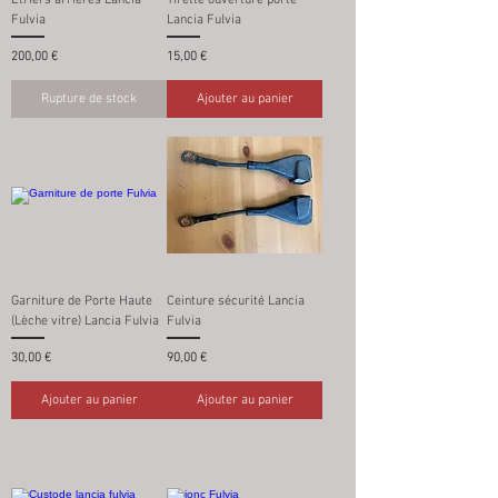
Fulvia
Lancia Fulvia
Prix
Prix
200,00 €
15,00 €
Rupture de stock
Ajouter au panier
Garniture de Porte Haute
Ceinture sécurité Lancia
(Lèche vitre) Lancia Fulvia
Fulvia
Prix
Prix
30,00 €
90,00 €
Ajouter au panier
Ajouter au panier