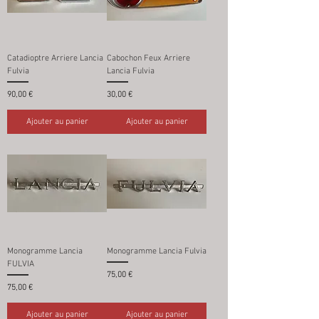
Catadioptre Arriere Lancia
Cabochon Feux Arriere
Fulvia
Lancia Fulvia
Prix
Prix
90,00 €
30,00 €
Ajouter au panier
Ajouter au panier
Monogramme Lancia
Monogramme Lancia Fulvia
FULVIA
Prix
75,00 €
Prix
75,00 €
Ajouter au panier
Ajouter au panier