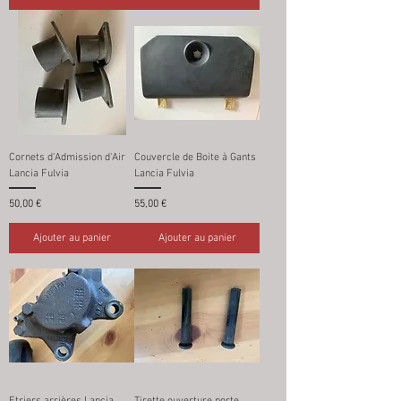
Cornets d'Admission d'Air
Couvercle de Boite à Gants
Lancia Fulvia
Lancia Fulvia
Prix
Prix
50,00 €
55,00 €
Ajouter au panier
Ajouter au panier
Etriers arrières Lancia
Tirette ouverture porte