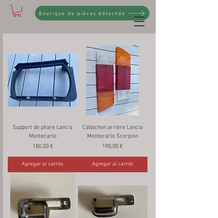
Boutique de pièces détachée
Support de phare Lancia
Cabochon arrière Lancia
Montecarlo
Montecarlo Scorpion
Precio
Precio
180,00 €
190,00 €
Agregar al carrito
Agregar al carrito