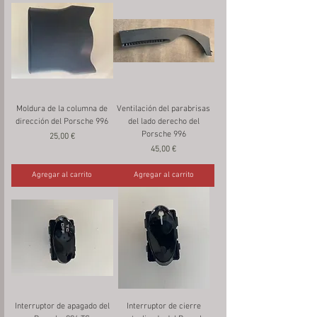
Moldura de la columna de
Ventilación del parabrisas
dirección del Porsche 996
del lado derecho del
Porsche 996
Precio
25,00 €
Precio
45,00 €
Agregar al carrito
Agregar al carrito
Interruptor de apagado del
Interruptor de cierre