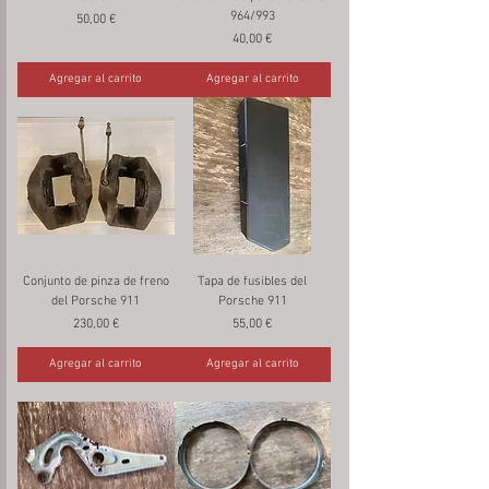
964/993
Precio
50,00 €
Precio
40,00 €
Agregar al carrito
Agregar al carrito
Conjunto de pinza de freno
Tapa de fusibles del
del Porsche 911
Porsche 911
Precio
Precio
230,00 €
55,00 €
Agregar al carrito
Agregar al carrito