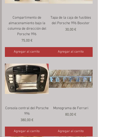
Compartimento de
Tapa de la caja de fusibles
almacenamiento bajo la
del Porsche 996 Boxster
columna de dirección del
Precio
30,00 €
Porsche 996
Precio
75,00 €
Agregar al carrito
Agregar al carrito
Consola central del Porsche
Monograma de Ferrari
996
Precio
80,00 €
Precio
380,00 €
Agregar al carrito
Agregar al carrito