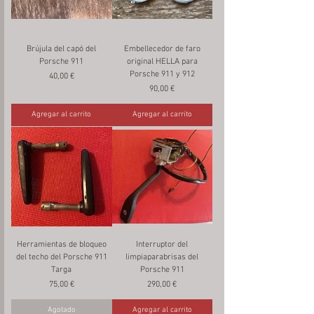
Brújula del capó del
Embellecedor de faro
Porsche 911
original HELLA para
Porsche 911 y 912
Precio
40,00 €
Precio
90,00 €
Agregar al carrito
Agregar al carrito
Herramientas de bloqueo
Interruptor del
del techo del Porsche 911
limpiaparabrisas del
Targa
Porsche 911
Precio
Precio
75,00 €
290,00 €
Agotado
Agregar al carrito