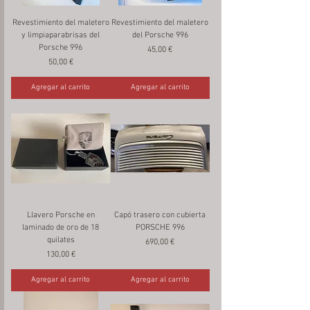
Revestimiento del maletero
Revestimiento del maletero
y limpiaparabrisas del
del Porsche 996
Porsche 996
Precio
45,00 €
Precio
50,00 €
Agregar al carrito
Agregar al carrito
Llavero Porsche en
Capó trasero con cubierta
laminado de oro de 18
PORSCHE 996
quilates
Precio
690,00 €
Precio
130,00 €
Agregar al carrito
Agregar al carrito