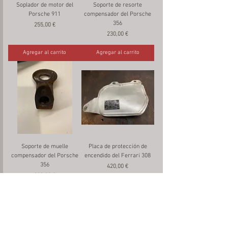
Soplador de motor del
Soporte de resorte
Porsche 911
compensador del Porsche
356
Precio
255,00 €
Precio
230,00 €
Agregar al carrito
Agregar al carrito
Soporte de muelle
Placa de protección de
compensador del Porsche
encendido del Ferrari 308
356
Precio
420,00 €
Precio
280,00 €
Agregar al carrito
Agregar al carrito