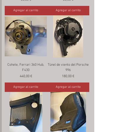
Agregar al carrito
Agregar al carrito
Cohete, Ferrari 360 Hub,
Túnel de viento del Porsche
F430
996
Precio
Precio
440,00 €
180,00 €
Agregar al carrito
Agregar al carrito