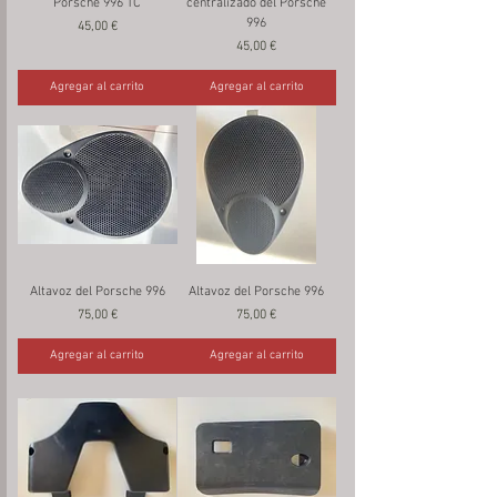
Porsche 996 TC
centralizado del Porsche
996
Precio
45,00 €
Precio
45,00 €
Agregar al carrito
Agregar al carrito
Altavoz del Porsche 996
Altavoz del Porsche 996
Precio
Precio
75,00 €
75,00 €
Agregar al carrito
Agregar al carrito