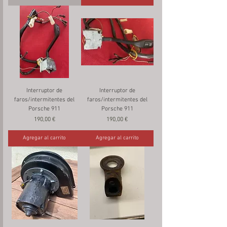
Interruptor de
Interruptor de
faros/intermitentes del
faros/intermitentes del
Porsche 911
Porsche 911
Precio
Precio
190,00 €
190,00 €
Agregar al carrito
Agregar al carrito