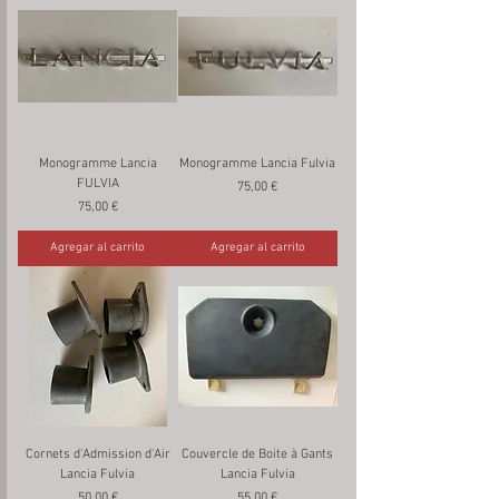
Monogramme Lancia
Monogramme Lancia Fulvia
FULVIA
Precio
75,00 €
Precio
75,00 €
Agregar al carrito
Agregar al carrito
Cornets d'Admission d'Air
Couvercle de Boite à Gants
Lancia Fulvia
Lancia Fulvia
Precio
Precio
50,00 €
55,00 €