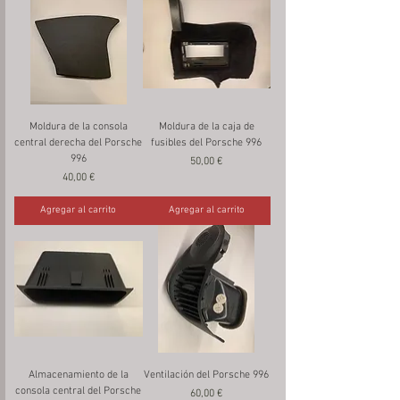
Moldura de la consola
Moldura de la caja de
central derecha del Porsche
fusibles del Porsche 996
996
Precio
50,00 €
Precio
40,00 €
Agregar al carrito
Agregar al carrito
Almacenamiento de la
Ventilación del Porsche 996
consola central del Porsche
Precio
60,00 €