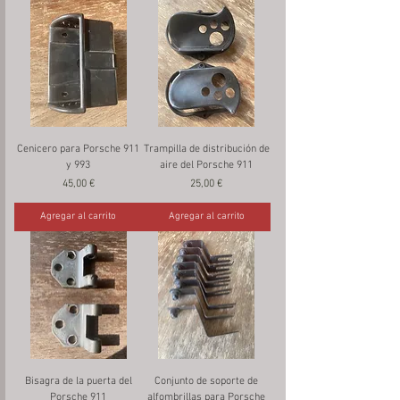
Cenicero para Porsche 911
Trampilla de distribución de
y 993
aire del Porsche 911
Precio
Precio
45,00 €
25,00 €
Agregar al carrito
Agregar al carrito
Bisagra de la puerta del
Conjunto de soporte de
Porsche 911
alfombrillas para Porsche