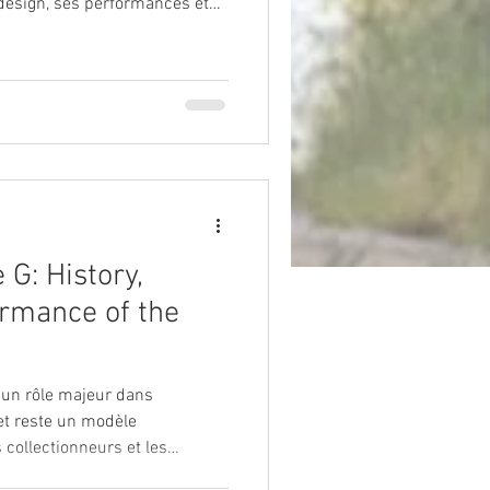
 design, ses performances et
continue d'inspirer les
iques.
G: History,
rmance of the
 un rôle majeur dans
 et reste un modèle
collectionneurs et les
porel, ses performances