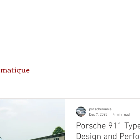
ICK TO THE SHOP
Porsche 911 mechanical body parts
Pors
hématique
porschemania
Dec 7, 2025
4 min read
Porsche 911 Type 
Design and Perfo