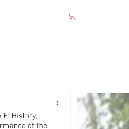
che 911 mechanical body parts
F: History,
rmance of the