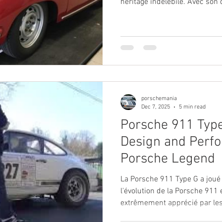
héritage indélébile. Avec son
sa simplicité, la Porsche 356 
passionnés de voitures class
porschemania
Dec 7, 2025
5 min read
Porsche 911 Type 
Design and Perfo
Porsche Legend
La Porsche 911 Type G a joué
l'évolution de la Porsche 911
extrêmement apprécié par les 
passionnés Son design intem